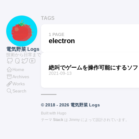
TAGS
1 PAGE
electron
電気野菜 Logs
技術から日常まで
絶叫でゲームを操作可能にするソフ
Home
2021-09-13
Archives
Works
Search
© 2018 - 2026 電気野菜 Logs
Built with
Hugo
テーマ
Stack
は
Jimmy
によって設計されています。