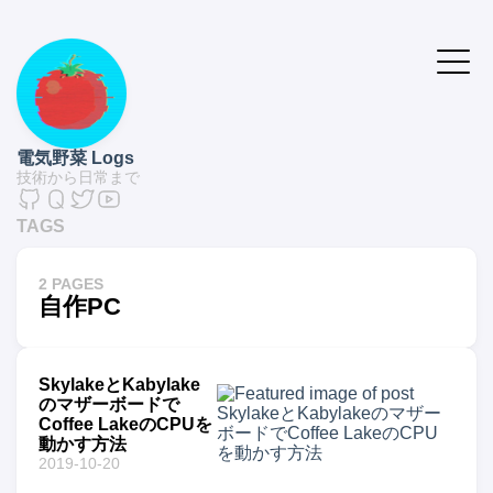
電気野菜 Logs
技術から日常まで
TAGS
2 PAGES
自作PC
SkylakeとKabylake
のマザーボードで
Coffee LakeのCPUを
動かす方法
2019-10-20