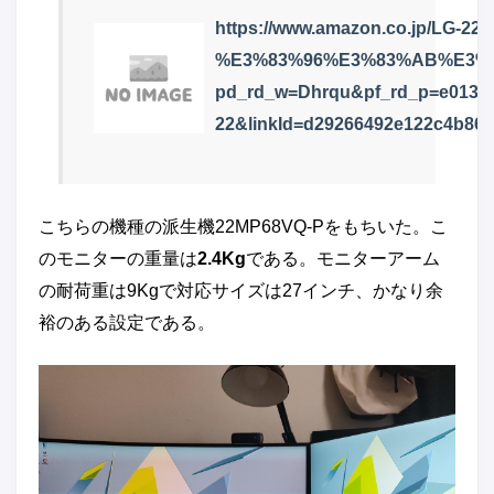
https://www.amazon.co.jp/LG-
%E3%83%96%E3%83%AB%E3%
pd_rd_w=Dhrqu&pf_rd_p=e0138d
22&linkId=d29266492e122c4b86b
こちらの機種の派生機22MP68VQ-Pをもちいた。こ
のモニターの重量は
2.4Kg
である。モニターアーム
の耐荷重は9Kgで対応サイズは27インチ、かなり余
裕のある設定である。