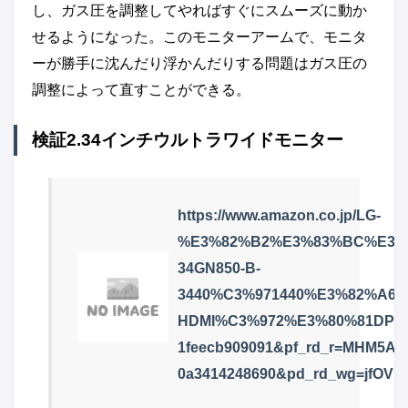
し、ガス圧を調整してやればすぐにスムーズに動か
せるようになった。このモニターアームで、モニタ
ーが勝手に沈んだり浮かんだりする問題はガス圧の
調整によって直すことができる。
検証2.34インチウルトラワイドモニター
https://www.amazon.co.jp/LG-
%E3%82%B2%E3%83%BC%E3%
34GN850-B-
3440%C3%971440%E3%82%A6
HDMI%C3%972%E3%80%81DP/dp/B
1feecb909091&pf_rd_r=MHM5AQ
0a3414248690&pd_rd_wg=jfOVl